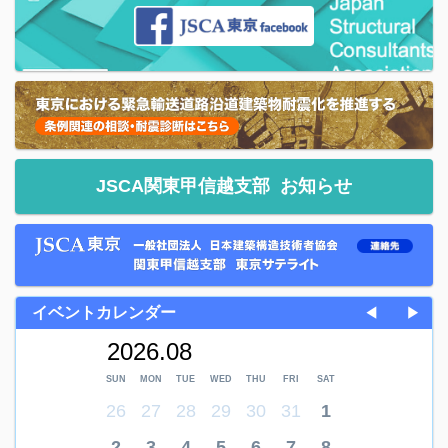
JSCA関東甲信越支部
お知らせ
イベントカレンダー
◀
▶
2026.08
SUN
MON
TUE
WED
THU
FRI
SAT
26
27
28
29
30
31
1
2
3
4
5
6
7
8