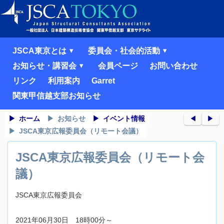
JSCA東京とは
委員会・社会的活動
お知らせ・講習会
会員ページ
お問い合わせ
リンク
利用案内
Garret
関東甲信越支部お知らせ
ホーム
お知らせ
イベント情報
◀︎
▶︎
JSCA東京広報委員会（リモート会議）
JSCA東京広報委員会（リモート会
議）
JSCA東京広報委員会
2021年06月30日 18時00分～