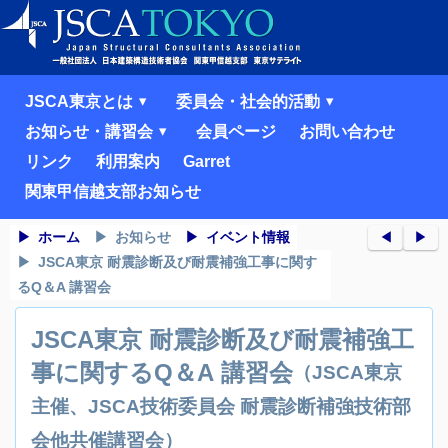
JSCA東京とは
委員会・社会的活動
お知らせ・講習会
会員ページ
お問い合わせ
リンク
利用案内
Garret
関東甲信越支部お知らせ
ホーム
お知らせ
イベント情報
◀︎
▶︎
JSCA東京 耐震診断及び耐震補強工事に関す
るQ＆A 講習会
JSCA東京 耐震診断及び耐震補強工
事に関するQ＆A 講習会
（JSCA東京
主催、JSCA技術委員会 耐震診断補強技術部
会他共催講習会）