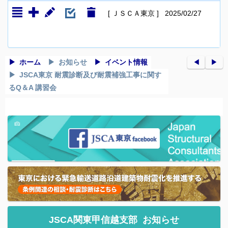
[ ＪＳＣＡ東京 ] 2025/02/27
ホーム
お知らせ
イベント情報
◀︎
▶︎
JSCA東京 耐震診断及び耐震補強工事に関す
るQ＆A 講習会
JSCA関東甲信越支部
お知らせ