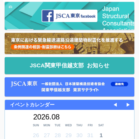
JSCA関東甲信越支部
お知らせ
イベントカレンダー
◀
▶
2026.08
SUN
MON
TUE
WED
THU
FRI
SAT
26
27
28
29
30
31
1