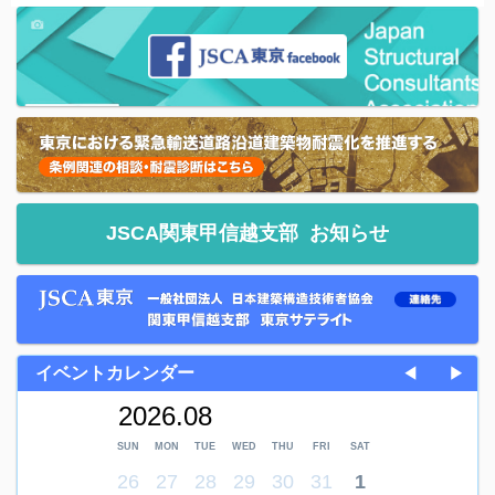
JSCA関東甲信越支部
お知らせ
イベントカレンダー
◀
▶
2026.08
SUN
MON
TUE
WED
THU
FRI
SAT
26
27
28
29
30
31
1