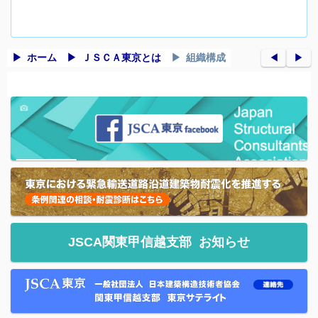
ホーム
ＪＳＣＡ東京とは
組織構成
◀︎
▶︎
JSCA関東甲信越支部
お知らせ