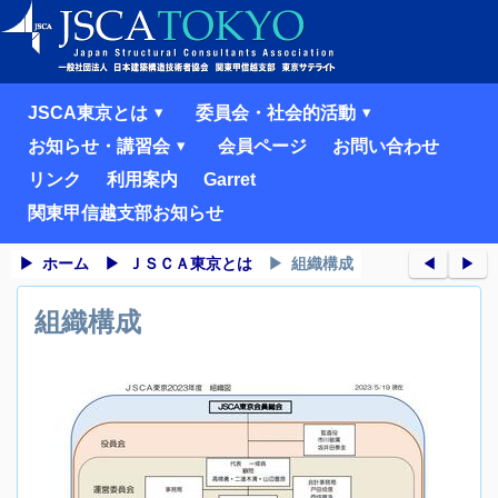
JSCA東京とは
委員会・社会的活動
お知らせ・講習会
会員ページ
お問い合わせ
リンク
利用案内
Garret
関東甲信越支部お知らせ
ホーム
ＪＳＣＡ東京とは
組織構成
◀︎
▶︎
組織構成